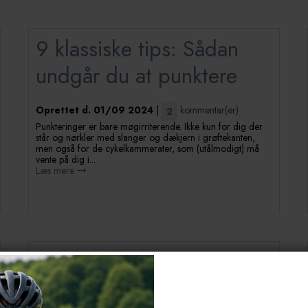
9 klassiske tips: Sådan
undgår du at punktere
Oprettet d.
01/09 2024
|
kommentar(er)
2
Punkteringer er bare møgirriterende. Ikke kun for dig der
står og nørkler med slanger og dækjern i grøftekanten,
men også for de cykelkammerater, som (utålmodigt) må
vente på dig i...
Læs mere
Er dine cykelvenner i
bedre form end dig?