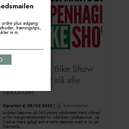
hedsmailen
t ordre plus adgang
batkoder, træningstips,
ukter m.m.
Copenhagen Bike Show
'23 ventes at slå alle
rekorder
Oprettet d.
08/03 2023
|
kommentar(er)
5
Kickstart sæsonen på DK's største cykelmesse Marts måned
er for mange startskuddet for udendørs cykelsæsonen, og
hvad er mere oplagt end at starte sæsonen med en tur på
Danmarks...