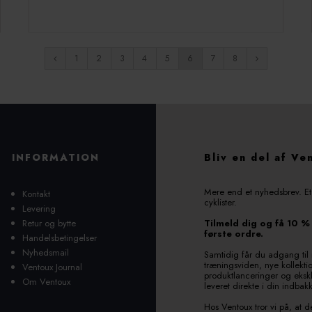
1
2
3
4
5
6
7
8
INFORMATION
Bliv en del af Ve
Mere end et nyhedsbrev. Et 
Kontakt
cyklister.
Levering
Retur og bytte
Tilmeld dig og få 10 %
første ordre.
Handelsbetingelser
Nyhedsmail
Samtidig får du adgang til i
træningsviden, nye kollekti
Ventoux Journal
produktlanceringer og ekskl
Om Ventoux
leveret direkte i din indbak
Hos Ventoux tror vi på, at 