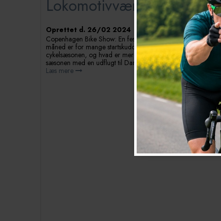
Lokomotivværkstedet
Oprettet d.
26/02 2024
Copenhagen Bike Show: En fest for cykelentusiaster Marts
måned er for mange startskuddet på udendørs
cykelsæsonen, og hvad er mere oplagt end at starte
sæsonen med en udflugt til Danmarks største...
Læs mere