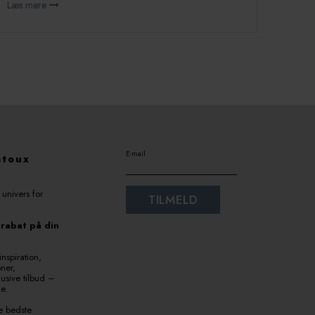
Læs mere
E-mail
ntoux
univers for
 rabat på din
nspiration,
oner,
usive tilbud –
ke.
de bedste