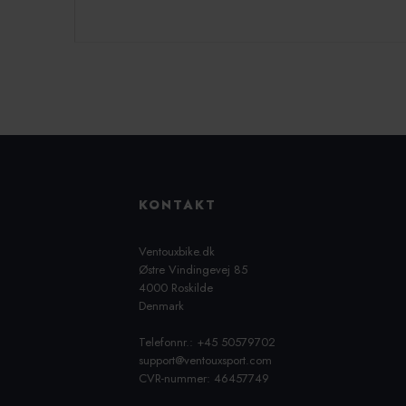
KONTAKT
Ventouxbike.dk
Østre Vindingevej 85
4000 Roskilde
Denmark
Telefonnr.: +45 50579702
support@ventouxsport.com
CVR-nummer: 46457749