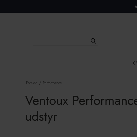
Close menu
★
C
Forside
/
Performance
Ventoux Performance:
udstyr