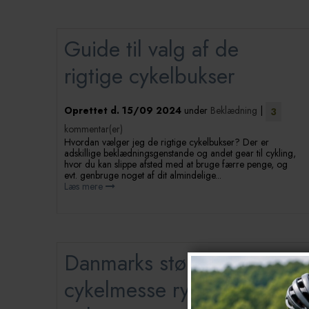
Guide til valg af de
rigtige cykelbukser
Oprettet d.
15/09 2024
under
Beklædning
|
3
kommentar(er)
Hvordan vælger jeg de rigtige cykelbukser? Der er
adskillige beklædningsgenstande og andet gear til cykling,
hvor du kan slippe afsted med at bruge færre penge, og
evt. genbruge noget af dit almindelige...
Læs mere
Danmarks største
cykelmesse rykker til