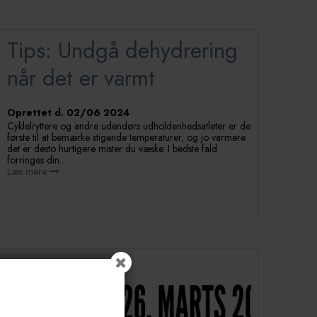
Tips: Undgå dehydrering
når det er varmt
Oprettet d.
02/06 2024
Cyklelryttere og andre udendørs udholdenhedsatleter er de
første til at bemærke stigende temperaturer, og jo varmere
det er desto hurtigere mister du væske. I bedste fald
forringes din...
Læs mere