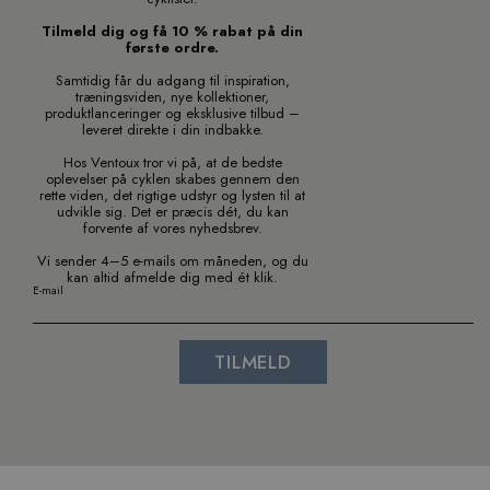
Tilmeld dig og få 10 % rabat på din
første ordre.
Samtidig får du adgang til inspiration,
træningsviden, nye kollektioner,
produktlanceringer og eksklusive tilbud –
leveret direkte i din indbakke.
Hos Ventoux tror vi på, at de bedste
oplevelser på cyklen skabes gennem den
rette viden, det rigtige udstyr og lysten til at
udvikle sig. Det er præcis dét, du kan
forvente af vores nyhedsbrev.
Vi sender 4–5 e-mails om måneden, og du
kan altid afmelde dig med ét klik.
E-mail