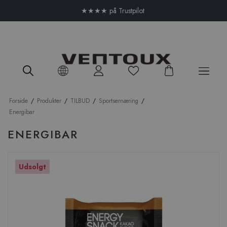
Close menu
Gratis fragt ved køb over 399 kr.
★★★★ på Trustpilot
Forside
/
Produkter
/
TILBUD
/
Sportsernæring
/
Energibar
ENERGIBAR
Udsolgt