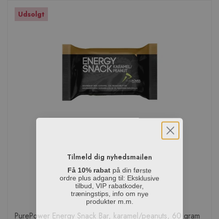
Udsolgt
Tilmeld dig nyhedsmailen
Få 10% rabat
på din første
ordre plus adgang til: Eksklusive
tilbud, VIP rabatkoder,
træningstips, info om nye
produkter m.m.
PurePower Energy Snack Bar, karamel/peanuts, 60 gram