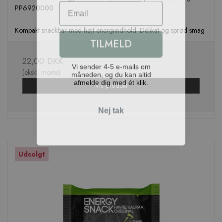
Email
PP6920000
Kompakt snackbar med højt energiindhold. Delikat og sprød smag
TILMELD
22,00 DKK
Vi sender 4-5 e-mails om
måneden, og du kan altid
(ekskl. moms)
afmelde dig med ét klik.
Vis produkt
Nej tak
Udsolgt