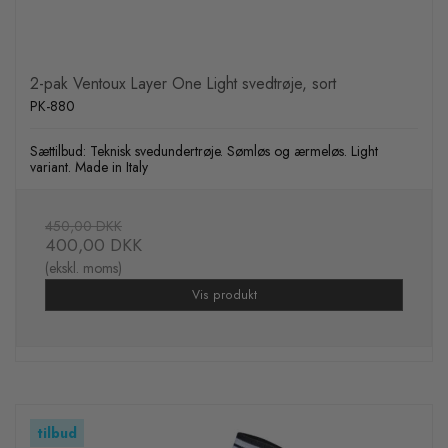
2-pak Ventoux Layer One Light svedtrøje, sort
PK-880
Sættilbud: Teknisk svedundertrøje. Sømløs og ærmeløs. Light
variant. Made in Italy
450,00 DKK
400,00 DKK
(ekskl. moms)
Vis produkt
tilbud