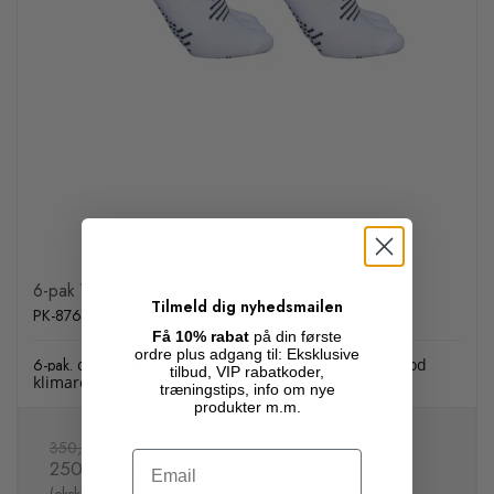
6-pak Ventoux Coolmax Bike Socks, hvid
Tilmeld dig nyhedsmailen
PK-876
Få 10% rabat
på din første
ordre plus adgang til: Eksklusive
6-pak.
cykelstrømper med kølende egenskaber og god
tilbud, VIP rabatkoder,
klimaregulering. Regulær skaftlængde
træningstips, info om nye
produkter m.m.
350,00 DKK
Email
250,00 DKK