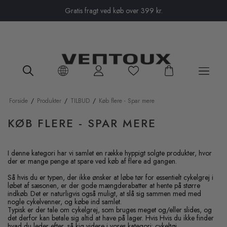
Close menu
Gratis fragt ved køb over 399 kr.
Forside
/
Produkter
/
TILBUD
/
Køb flere - Spar mere
KØB FLERE - SPAR MERE
I denne kategori har vi samlet en række hyppigt solgte produkter, hvor
der er mange penge at spare ved køb af flere ad gangen.
Så hvis du er typen, der ikke ønsker at løbe tør for essentielt cykelgrej i
løbet af sæsonen, er der gode mængderabatter at hente på større
indkøb. Det er naturligvis også muligt, at slå sig sammen med med
nogle cykelvenner, og købe ind samlet.
Typisk er der tale om cykelgrej, som bruges meget og/eller slides, og
det derfor kan betale sig altid at have på lager. Hvis Hvis du ikke finder
hvad du leder efter, så kig videre i vores kategori:
cykeltøj
.