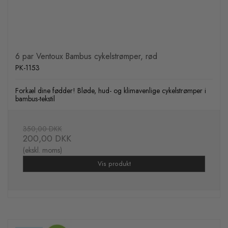
6 par Ventoux Bambus cykelstrømper, rød
PK-1153
Forkæl dine fødder! Bløde, hud- og klimavenlige cykelstrømper i
bambus-tekstil
350,00 DKK
200,00 DKK
(ekskl. moms)
Vis produkt