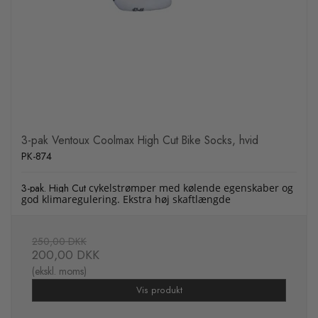
3-pak Ventoux Coolmax High Cut Bike Socks, hvid
PK-874
3-pak. High Cut
cykelstrømper med kølende egenskaber og
god klimaregulering. Ekstra høj skaftlængde
250,00 DKK
200,00 DKK
(ekskl. moms)
Vis produkt