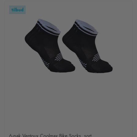
tilbud
6-pak Ventoux Coolmax Bike Socks, sort