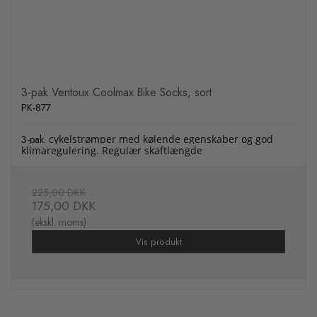
3-pak Ventoux Coolmax Bike Socks, sort
PK-877
3-pak.
cykelstrømper med kølende egenskaber og god
klimaregulering. Regulær skaftlængde
225,00 DKK
175,00 DKK
(ekskl. moms)
Vis produkt