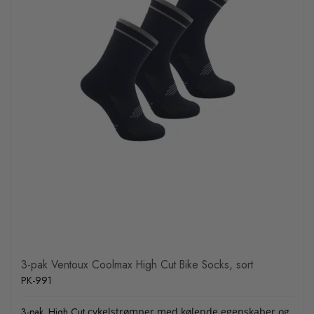
3-pak Ventoux Coolmax High Cut Bike Socks, sort
PK-991
3-pak. High Cut
cykelstrømper med kølende egenskaber og