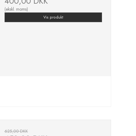
400,00 DKK
(ekskl. moms)
Vis produkt
625,00 DKK