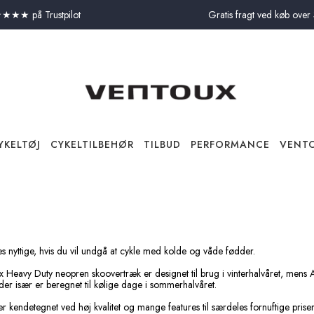
★★★ på Trustpilot
Gratis fragt ved køb over
YKELTØJ
CYKELTILBEHØR
TILBUD
PERFORMANCE
VENT
Lag-på-lag-guiden – Såda
Cykelbukser
Cykelrygsække
Pakketilbud
cykeltur
Om Ventoux
Cykeltrøjer
Flaskeholdere
Køb flere - Spar mere
Kontakt os
Beklædning
Jakker og veste
Outlet
s nyttige, hvis du vil undgå at cykle med kolde og våde fødder.
Svedundertøj
Merinould eller syntetisk
 Heavy Duty neopren skoovertræk er designet til brug i vinterhalvåret, mens
er især er beregnet til kølige dage i sommerhalvåret.
 kendetegnet ved høj kvalitet og mange features til særdeles fornuftige prise