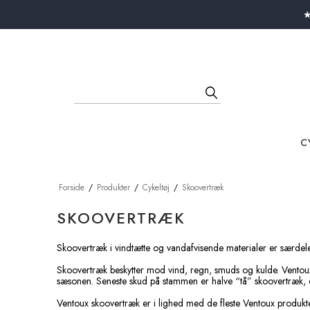
Close menu
★
C
Forside
/
Produkter
/
Cykeltøj
/
Skoovertræk
SKOOVERTRÆK
Skoovertræk i vindtætte og vandafvisende materialer er særdele
Skoovertræk beskytter mod vind, regn, smuds og kulde. Ventoux
sæsonen. Seneste skud på stammen er halve “tå” skoovertræk, d
Ventoux skoovertræk er i lighed med de fleste Ventoux produkter