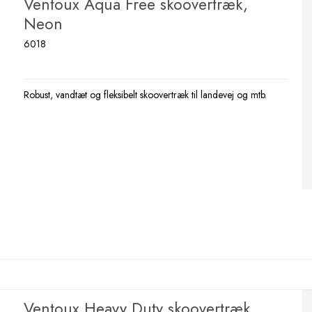
Ventoux Aqua Free skoovertræk,
Neon
6018
Robust, vandtæt og fleksibelt skoovertræk til landevej og mtb.
Ventoux Heavy Duty skoovertræk,