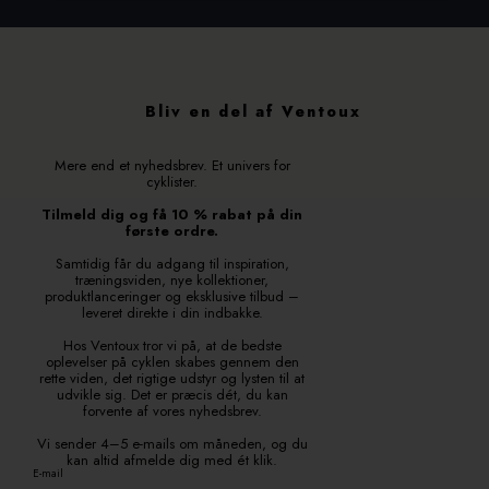
Bliv en del af Ventoux
Mere end et nyhedsbrev. Et univers for
cyklister.
Tilmeld dig og få 10 % rabat på din
første ordre.
Samtidig får du adgang til inspiration,
træningsviden, nye kollektioner,
produktlanceringer og eksklusive tilbud –
leveret direkte i din indbakke.
Hos Ventoux tror vi på, at de bedste
oplevelser på cyklen skabes gennem den
rette viden, det rigtige udstyr og lysten til at
udvikle sig. Det er præcis dét, du kan
forvente af vores nyhedsbrev.
Vi sender 4–5 e-mails om måneden, og du
kan altid afmelde dig med ét klik.
E-mail