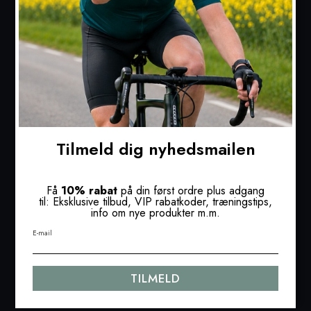
Ventouxbike.dk
Østre Vindingevej 85
4000 Roskilde
Denmark
Telefonnr.: +45 50579702
support@ventouxsport.com
CVR-nummer: 46457749
Tilmeld dig nyhedsmailen
INFORMATION
Kontakt
Få
10% rabat
på din først ordre plus adgang
Levering
til: Eksklusive tilbud, VIP rabatkoder, træningstips,
info om nye produkter m.m.
Retur og bytte
Handelsbetingelser
E-mail
Nyhedsmail
Ventoux Journal
Om Ventoux