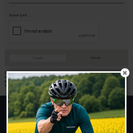
Spam tjek
Afmeld
Tilmeld
Dine personlige data vil hjælpe os når vi skal sende dig vores nyhedsbrev. Du
vil modtage information om produkter, tilbud og vores virksomhed. Vi lover at
passe på dine data og holde dem sikret. Hvis du gerne vil afmelde dig
nyhedsbrevet, så kan det gøres her fra vores website.
KONTAKT