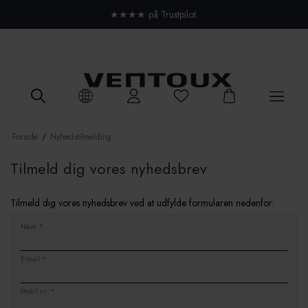
Close menu
★★★★ på Trustpilot
Forside
/
Nyhedstilmelding
Tilmeld dig vores nyhedsbrev
Tilmeld dig vores nyhedsbrev ved at udfylde formularen nedenfor.
Navn
*
E-mail
*
Mobil nr.
*