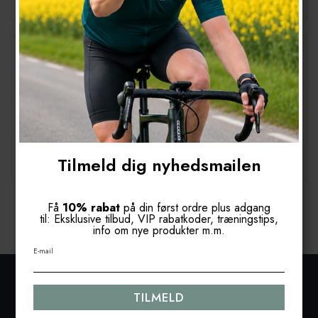
Lirens eller Skivet? Slangudtryk du skal kende
under Tour de France
Oprettet d.
30/06 2026
Hvad betyder det, når en rytter bliver skivet eller træder firkantet?
Eller hvad menes når kommentatorerne råber, at nu skal han op på
den store klinge? Cykelsporten har sit helt eget farverige sprog.
Her...
Læs mere
Tilmeld dig nyhedsmailen
Få
10% rabat
på din først ordre plus adgang
1
2
3
4
5
6
til: Eksklusive tilbud, VIP rabatkoder, træningstips,
info om nye produkter m.m.
E-mail
KONTAKT