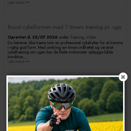
Læs mere
Boost cykelformen med 7 timers træning pr. uge
Oprettet d.
25/07 2026
under
Træning
,
Viden
Du behøver ikke træne som en professionel cykelrytter for at komme
i rigtig god form. Med omkring syv timers målrettet og varieret
cykeltræning om ugen kan de fleste motionister opbygge både
kondition,...
Læs mere
Hvorfor almindeligt sportstøj ikke dur til cykling:
Vigtigheden af en ægte cykelpude
Oprettet d.
08/07 2026
under
Beklædning
Kender du det? Du har besluttet dig for at komme i form, hoppet på
jernhesten og rullet afsted i et par gode sportsshorts. Men efter tyve
kilometer begynder det. En snigende, brændende fornemmelse i
sæderegionen, som hurtigt...
Læs mere