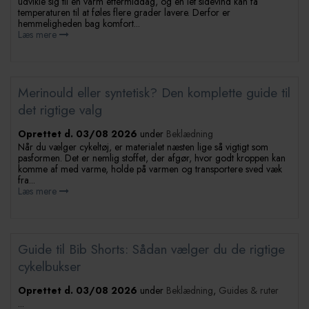
udvikle sig til en varm eftermiddag, og en let sidevind kan få
temperaturen til at føles flere grader lavere. Derfor er
hemmeligheden bag komfort...
Læs mere
Merinould eller syntetisk? Den komplette guide til
det rigtige valg
Oprettet d.
03/08 2026
under
Beklædning
Når du vælger cykeltøj, er materialet næsten lige så vigtigt som
pasformen. Det er nemlig stoffet, der afgør, hvor godt kroppen kan
komme af med varme, holde på varmen og transportere sved væk
fra...
Læs mere
Guide til Bib Shorts: Sådan vælger du de rigtige
cykelbukser
Oprettet d.
03/08 2026
under
Beklædning
,
Guides & ruter
...