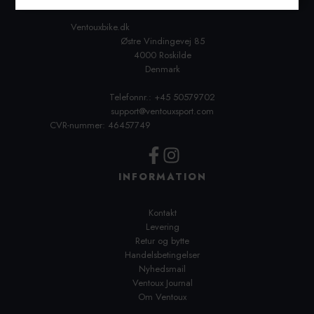
Ventouxbike.dk
Østre Vindingevej 85
4000 Roskilde
Denmark
Telefonnr.: +45 50579702
support@ventouxsport.com
CVR-nummer: 46457749
INFORMATION
Kontakt
Levering
Retur og bytte
Handelsbetingelser
Nyhedsmail
Ventoux Journal
Om Ventoux