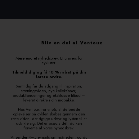
Bliv en del af Ventoux
Mere end et nyhedsbrev. Et univers for
cyklister.
Tilmeld dig og få 10 % rabat på din
første ordre.
Samtidig får du adgang til inspiration,
træningsviden, nye kollektioner,
produktlanceringer og eksklusive tilbud –
leveret direkte i din indbakke.
Hos Ventoux tror vi på, at de bedste
oplevelser på cyklen skabes gennem den
rette viden, det rigtige udstyr og lysten til at
udvikle sig. Det er præcis dét, du kan
forvente af vores nyhedsbrev.
Vi sender 4–5 e-mails om måneden, og du