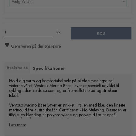
Vælg Variant
stk.
KØB
♥
Gem varen på din ønskeliste
Beskrivelse
Specifikationer
Hold dig varm og komfortabel selv på iskolde træningsture i
vinterhalvåret. Ventoux Merino Base Layer er specielt udviklet til
cykling i den kolde sæson, og er fremstillet i blød og strækbar
tekstil.
Ventoux Merino Base Layer er strikket i Italien med bl.a. den fineste
merinould fra australske får. Certificeret - No Mulesing. Desuden er
tilføjet en blanding af polypropylene og polyamid for at opnå
optimal svedtransport ved selv højintensiv cykling.
Merino blandingen gør også desuden af denne svedtrøje føles
Læs mere
behagelig direkte mod huden, uden at kradse.