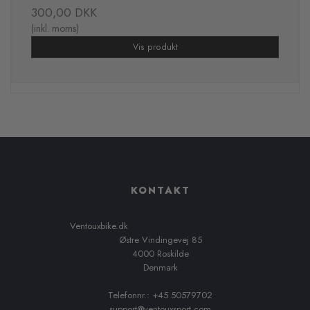
300,00 DKK
(inkl. moms)
Vis produkt
KONTAKT
Ventouxbike.dk
Østre Vindingevej 85
4000 Roskilde
Denmark
Telefonnr.: +45 50579702
support@ventouxsport.com