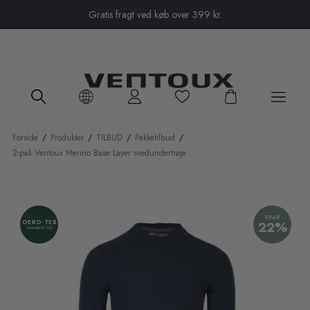
Close menu
Gratis fragt ved køb over 399 kr.
Forside
/
Produkter
/
TILBUD
/
Pakketilbud
/
2-pak Ventoux Merino Base Layer svedundertrøje
SPAR
22%