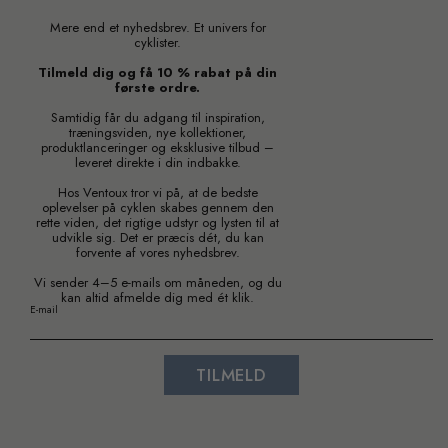
Mere end et nyhedsbrev. Et univers for
cyklister.
Tilmeld dig og få 10 % rabat på din
første ordre.
Samtidig får du adgang til inspiration,
træningsviden, nye kollektioner,
produktlanceringer og eksklusive tilbud –
leveret direkte i din indbakke.
Hos Ventoux tror vi på, at de bedste
oplevelser på cyklen skabes gennem den
rette viden, det rigtige udstyr og lysten til at
udvikle sig. Det er præcis dét, du kan
forvente af vores nyhedsbrev.
Vi sender 4–5 e-mails om måneden, og du
kan altid afmelde dig med ét klik.
E-mail