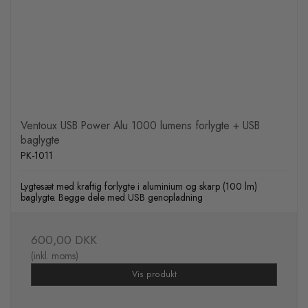
Ventoux USB Power Alu 1000 lumens forlygte + USB
baglygte
PK-1011
Lygtesæt med kraftig forlygte i aluminium og skarp (100 lm)
baglygte. Begge dele med USB genopladning
600,00 DKK
(inkl. moms)
Vis produkt