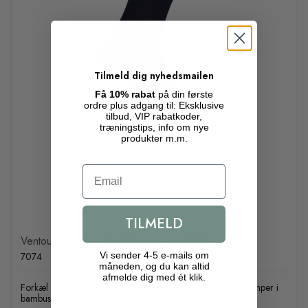
Tilmeld dig nyhedsmailen
Få 10% rabat
på din første
ordre plus adgang til: Eksklusive
tilbud, VIP rabatkoder,
træningstips, info om nye
produkter m.m.
Email
TILMELD
Ventoux Bambus cykelstrømper, mørkeblå
7074
Vi sender 4-5 e-mails om
måneden, og du kan altid
afmelde dig med ét klik.
Forkæl dine fødder! Bløde, hud- og klimavenlige cykelstrømper i
bambus-tekstil