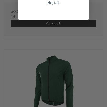
Nej tak
60,00 DKK
(inkl. moms)
Vis produkt