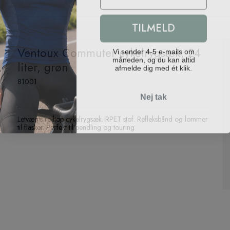
TILMELD
Vi sender 4-5 e-mails om
Ventoux Commuter cykelrygsæk, 24
måneden, og du kan altid
afmelde dig med ét klik.
liter, grøn
81001
Nej tak
Letvægts rolltop cykelrygsæk. RPET stof. Refleksbånd og lommer
til flasker. Perfekt til pendling og touring