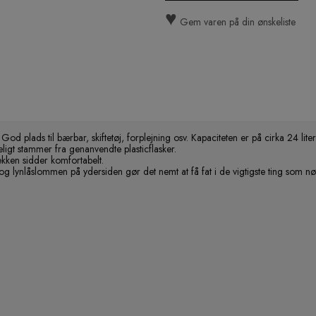
♥
Gem varen på din ønskeliste
d plads til bærbar, skiftetøj, forplejning osv. Kapaciteten er på cirka 24 liter
eligt stammer fra genanvendte plasticflasker.
ækken sidder komfortabelt.
og lynlåslommen på ydersiden gør det nemt at få fat i de vigtigste ting som nøg