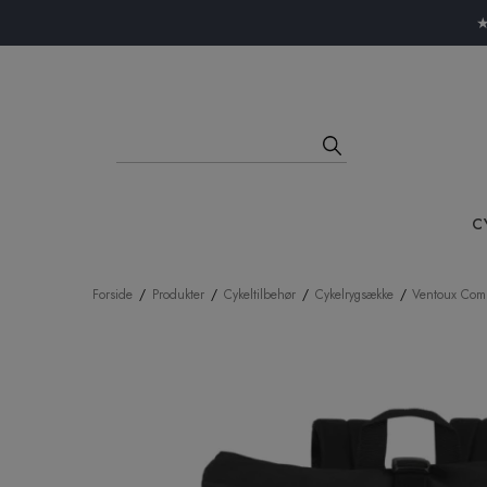
Close menu
★
C
Forside
/
Produkter
/
Cykeltilbehør
/
Cykelrygsække
/
Ventoux Commu