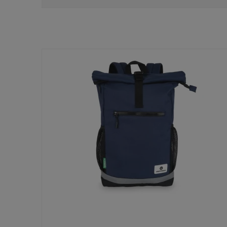
1 lynåslomme på ydersiden
Vægt: 300 gram
Mål uden indhold (L x B x D): 55 x 34 cm x 8 cm)