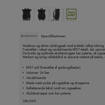
Beskrivelse
Specifikationer
Moderne og stilren cykelrygsæk med praktisk rolltop lukning. Go
Fremstillet i robust og vandafvisende RPET-tekstil, der oprind
De brede og polstrede skulderstropper kan justeres, så rygs
Markant og synlig refleksbånd er placeret nederst på tasken, 
RPET stof (fremstillet af genbrugsflasker).
Volumen: 24 liter
Vandafvisende
Bløde mesh puder på rygstykket og stropperne
Reflekterende bånd rundt om rygsækken
Skulderstropper som kan justeres
2 sidelommer til vandflasker
Læs mere
1 foret rum til f.eks. bærbar pc (op til 15 tommer)