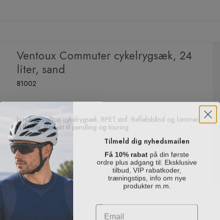
Ventoux Commuter cykelrygsæk, 24
liter, sand
81002
Letvægts rolltop cykelrygsæk. RPET stof. Refleksbånd og lommer
til flasker. Perfekt til pendling og touring
Tilmeld dig nyhedsmailen
Få 10% rabat
på din første
ordre plus adgang til: Eksklusive
tilbud, VIP rabatkoder,
træningstips, info om nye
produkter m.m.
Email