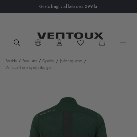
Close menu
Gratis fragt ved køb over 399 kr.
Forside
/
Produkter
/
Cykeltøj
/
Jakker og veste
/
Ventoux Storm cykeljakke, grøn