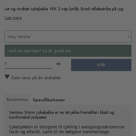
Let og vindtæt cykeljakke. YKK 2-vejs lynlås. Bred refleksstribe på ryg
Læs mere
Vælg Størrelse
I tvivl om størrelse? Se str. guide her
stk.
KØB
♥
Gem varen på din ønskeliste
Beskrivelse
Specifikationer
Ventoux Storm cykeljakke er en let jakke fremstillet i blød og
komfortabel polyester.
Cykeljakken er designet til cykling i overgangssæsonerne
forår og efterår, samt til de køligere sommerdage.