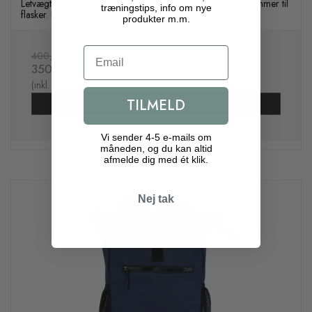
Letvægts rolltop cykelrygsæk. RPET stof. Refleksbånd og lommer til
træningstips, info om nye
flasker. Perfekt til pendling og touring
produkter m.m.
Email
400,00 DKK
350,00 DKK
(inkl. moms)
TILMELD
Vis produkt
Vi sender 4-5 e-mails om
måneden, og du kan altid
afmelde dig med ét klik.
Nej tak