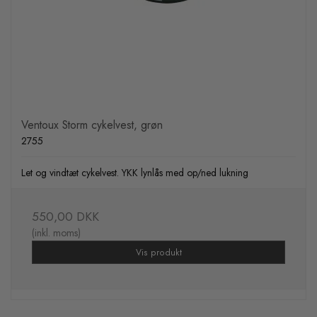
vil sædvanligvis kunne vælge din normale størrelse. Jakken er en
unisex model.
Se i øvrigt str. vejledningen:
Ventoux Storm cykelvest, grøn
2755
Let og vindtæt cykelvest. YKK lynlås med op/ned lukning
550,00 DKK
(inkl. moms)
Vis produkt