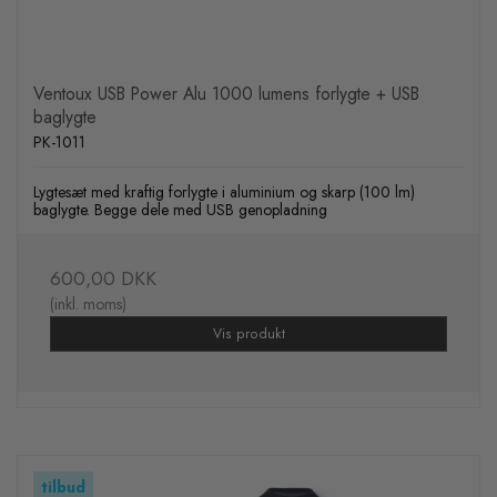
Ventoux USB Power Alu 1000 lumens forlygte + USB
baglygte
PK-1011
Lygtesæt med kraftig forlygte i aluminium og skarp (100 lm)
baglygte. Begge dele med USB genopladning
600,00 DKK
(inkl. moms)
Vis produkt
tilbud