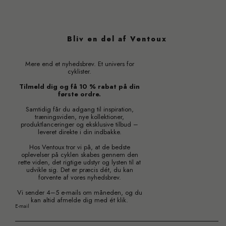
Bliv en del af Ventoux
Mere end et nyhedsbrev. Et univers for
cyklister.
Tilmeld dig og få 10 % rabat på din
første ordre.
Samtidig får du adgang til inspiration,
træningsviden, nye kollektioner,
produktlanceringer og eksklusive tilbud –
leveret direkte i din indbakke.
Hos Ventoux tror vi på, at de bedste
oplevelser på cyklen skabes gennem den
rette viden, det rigtige udstyr og lysten til at
udvikle sig. Det er præcis dét, du kan
forvente af vores nyhedsbrev.
Vi sender 4–5 e-mails om måneden, og du
kan altid afmelde dig med ét klik.
E-mail