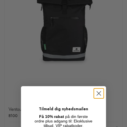
Tilmeld dig nyhedsmailen
Ventoux Commuter cykelrygsæk, 24 liter, sort
8100
Få 10% rabat
på din første
ordre plus adgang til: Eksklusive
tilbud, VIP rabatkoder,