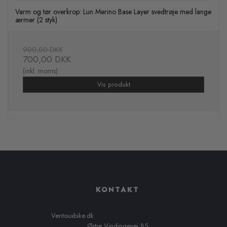
Varm og tør overkrop: Lun Merino Base Layer svedtrøje med lange
ærmer (2 styk)
900,00 DKK
700,00 DKK
(inkl. moms)
Vis produkt
KONTAKT
Ventouxbike.dk
Østre Vindingevej 85