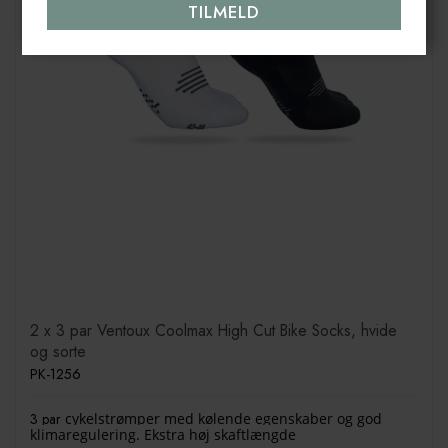
2 x 3 par Ventoux Coolmax High Cut Bike Socks, hvide
og sorte
PK-1256
3 par
cykelstrømper med kølende egenskaber og god
klimaregulering. Ekstra høj skaftlængde