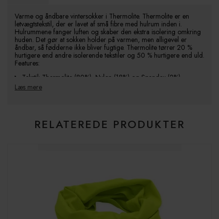
Varme og åndbare vintersokker i Thermolite. Thermolite er en
letvægtstekstil, der er lavet af små fibre med hulrum inden i.
Hulrummene fanger luften og skaber den ekstra isolering omkring
huden. Det gør at sokken holder på varmen, men alligevel er
åndbar, så fødderne ikke bliver fugtige. Thermolite tørrer 20 %
hurtigere end andre isolerende tekstiler og 50 % hurtigere end uld.
Features:
Tekstil: Thermolite (80%), Nylon (18%) og Spandex (2%)
Læs mere
Ekstra langt elastisk skaft
Kraftigere strik under sål for ekstra varme
Forstærkninger ved tæerne
Vaskeråd: Kan maskinvaskes ved op til 40 grader. Undgå
RELATEREDE PRODUKTER
tørretumbling