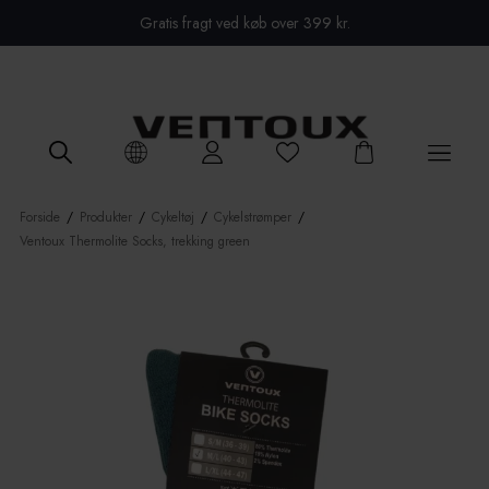
Close menu
Gratis fragt ved køb over 399 kr.
Forside
/
Produkter
/
Cykeltøj
/
Cykelstrømper
/
Ventoux Thermolite Socks, trekking green