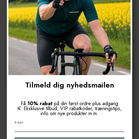
Ventoux cykelrygsæk 15 liter, khaki
81204
Kompakt og ergonomisk rygsæk. Forberedt til væskeblære. Perfekt
til pendling og touring
499,00 DKK
399,00 DKK
(inkl. moms)
Vis produkt
Tilmeld dig nyhedsmailen
Få
10% rabat
på din først ordre plus adgang
til: Eksklusive tilbud, VIP rabatkoder, træningstips,
info om nye produkter m.m.
tilbud
E-mail