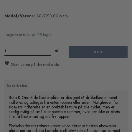
Model/Varenr.:
30-9913.00-black
Lagerstatus:
På lager
stk.
KØB
♥
Gem varen på din ønskeliste
Beskrivelse
Roto K-One Side flaskeholder er designet så drikkeflasken nemt
indføres og udtages fra enten toppen eller siden. Muligheden for
sidevers indførelse er en praktisk feature på alle cykler, men er
særlig nyttig på små eller speciale rammer, hvor der ikke er plads
til at få flasken ud og ind fra toppen.
Flaskeholderens robuste konstruktion sikrer at flasken ubesværet
glider ind og ud, og fastholdes effektivt selv på ujævnt og bumpet