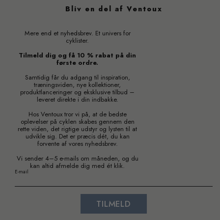
Bliv en del af Ventoux
Mere end et nyhedsbrev. Et univers for
cyklister.
Tilmeld dig og få 10 % rabat på din
første ordre.
Samtidig får du adgang til inspiration,
træningsviden, nye kollektioner,
produktlanceringer og eksklusive tilbud –
leveret direkte i din indbakke.
Hos Ventoux tror vi på, at de bedste
oplevelser på cyklen skabes gennem den
rette viden, det rigtige udstyr og lysten til at
udvikle sig. Det er præcis dét, du kan
forvente af vores nyhedsbrev.
Vi sender 4–5 e-mails om måneden, og du
kan altid afmelde dig med ét klik.
E-mail