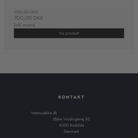
900,00 DKK
700,00 DKK
(inkl. moms)
Vis produkt
KONTAKT
Ventouxbike.dk
Østre Vindingevej 85
4000 Roskilde
Denmark