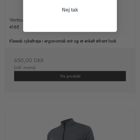
Nej tak
Ventoux Flow cykeltrøje, forest green
4165
Klassisk cykeltrøje i ergonomisk snit og et enkelt stilrent look
650,00 DKK
(inkl. moms)
Vis produkt