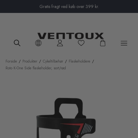
Close menu
Gratis fragt ved køb over 399 kr.
Forside
/
Produkter
/
Cykeltilbehør
/
Flaskeholdere
/
Roto K-One Side flaskeholder, sort/rød