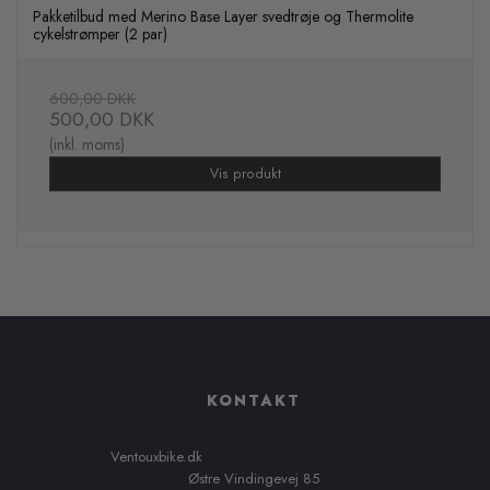
Pakketilbud med Merino Base Layer svedtrøje og Thermolite
cykelstrømper (2 par)
600,00 DKK
500,00 DKK
(inkl. moms)
Vis produkt
KONTAKT
Ventouxbike.dk
Østre Vindingevej 85