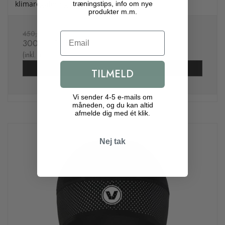
klimaregulering. Ekstra høj skaftlængde
træningstips, info om nye
produkter m.m.
450,00 DKK
Email
300,00 DKK
(inkl. moms)
Vis produkt
TILMELD
Vi sender 4-5 e-mails om
måneden, og du kan altid
afmelde dig med ét klik.
Nej tak