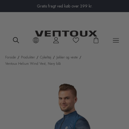
Close menu
Gratis fragt ved køb over 399 kr.
Forside
/
Produkter
/
Cykeltøj
/
Jakker og veste
/
Ventoux Helium Wind Vest, Navy blå