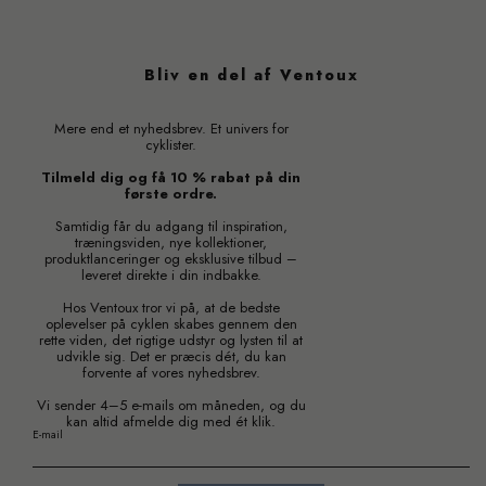
Bliv en del af Ventoux
Mere end et nyhedsbrev. Et univers for
cyklister.
Tilmeld dig og få 10 % rabat på din
første ordre.
Samtidig får du adgang til inspiration,
træningsviden, nye kollektioner,
produktlanceringer og eksklusive tilbud –
leveret direkte i din indbakke.
Hos Ventoux tror vi på, at de bedste
oplevelser på cyklen skabes gennem den
rette viden, det rigtige udstyr og lysten til at
udvikle sig. Det er præcis dét, du kan
forvente af vores nyhedsbrev.
Vi sender 4–5 e-mails om måneden, og du
kan altid afmelde dig med ét klik.
E-mail