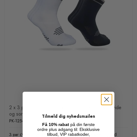
2 x 3 par Ventoux Coolmax High Cut Bike Socks, hvide
og sorte
Tilmeld dig nyhedsmailen
PK-1256
Få 10% rabat
på din første
ordre plus adgang til: Eksklusive
3 par
cykelstrømper med kølende egenskaber og god
tilbud, VIP rabatkoder,