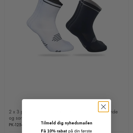
2 x 3 par Ventoux Coolmax High Cut Bike Socks, hvide
og sorte
Tilmeld dig nyhedsmailen
PK-1256
Få 10% rabat
på din første