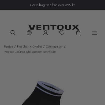
Close menu
Gratis fragt ved køb over 399 kr.
Forside
/
Produkter
/
Cykeltøj
/
Cykelstrømper
/
Ventoux Coolmax cykelstrømper, sort/hvide