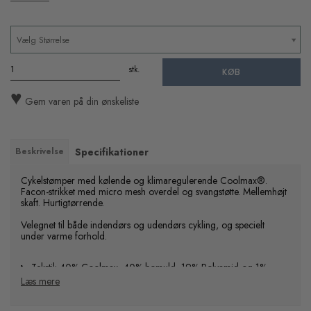
Vælg Størrelse
stk.
KØB
♥
Gem varen på din ønskeliste
Beskrivelse
Specifikationer
Cykelstømper med kølende og klimaregulerende Coolmax®.
Facon-strikket med micro mesh overdel og svangstøtte. Mellemhøjt
skaft. Hurtigtørrende.
Velegnet til både indendørs og udendørs cykling, og specielt
under varme forhold.
Tekstil: 40% Coolmax, 40% bomuld, 19% Polyamid og 1%
Læs mere
Spandex
Regulær skafthøjde