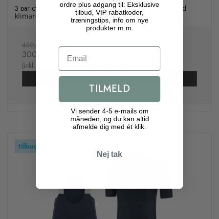
ordre plus adgang til: Eksklusive
3 par
cykelstrømper med kølende egenskaber og god
tilbud, VIP rabatkoder,
klimaregulering. Ekstra høj skaftlængde
træningstips, info om nye
produkter m.m.
450,00 DKK
Email
300,00 DKK
(inkl. moms)
Vis produkt
TILMELD
Vi sender 4-5 e-mails om
måneden, og du kan altid
afmelde dig med ét klik.
tilbud
Nej tak