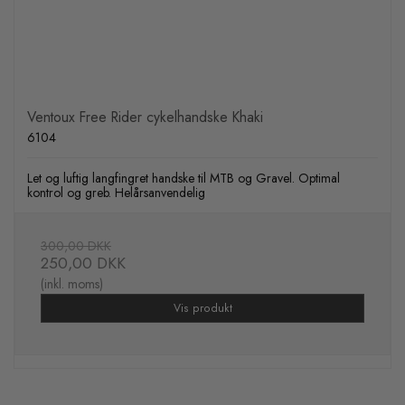
Ventoux Free Rider cykelhandske Khaki
6104
Let og luftig langfingret handske til MTB og Gravel. Optimal
kontrol og greb. Helårsanvendelig
300,00 DKK
250,00 DKK
(inkl. moms)
Vis produkt