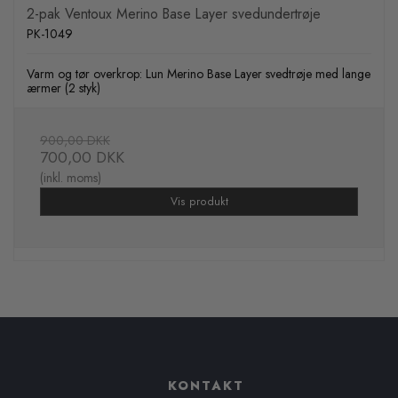
2-pak Ventoux Merino Base Layer svedundertrøje
PK-1049
Varm og tør overkrop: Lun Merino Base Layer svedtrøje med lange
ærmer (2 styk)
900,00 DKK
700,00 DKK
(inkl. moms)
Vis produkt
KONTAKT