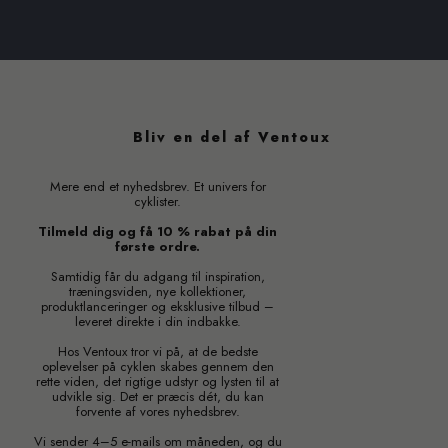
Bliv en del af Ventoux
Mere end et nyhedsbrev. Et univers for
cyklister.
Tilmeld dig og få 10 % rabat på din
første ordre.
Samtidig får du adgang til inspiration,
træningsviden, nye kollektioner,
produktlanceringer og eksklusive tilbud –
leveret direkte i din indbakke.
Hos Ventoux tror vi på, at de bedste
oplevelser på cyklen skabes gennem den
rette viden, det rigtige udstyr og lysten til at
udvikle sig. Det er præcis dét, du kan
forvente af vores nyhedsbrev.
Vi sender 4–5 e-mails om måneden, og du