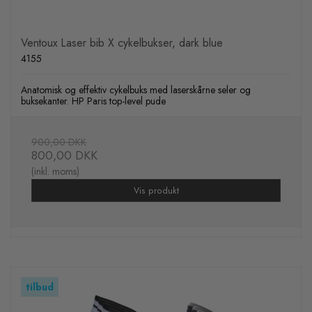
Ventoux Laser bib X cykelbukser, dark blue
4155
Anatomisk og effektiv cykelbuks med laserskårne seler og
buksekanter. HP Paris top-level pude
900,00 DKK
800,00 DKK
(inkl. moms)
Vis produkt
tilbud