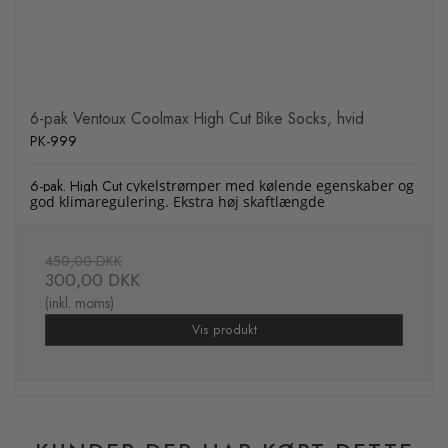
6-pak Ventoux Coolmax High Cut Bike Socks, hvid
PK-999
6-pak. High Cut
cykelstrømper med kølende egenskaber og
god klimaregulering. Ekstra høj skaftlængde
450,00 DKK
300,00 DKK
(inkl. moms)
Vis produkt