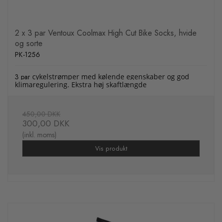
2 x 3 par Ventoux Coolmax High Cut Bike Socks, hvide
og sorte
PK-1256
3 par
cykelstrømper med kølende egenskaber og god
klimaregulering. Ekstra høj skaftlængde
450,00 DKK
300,00 DKK
(inkl. moms)
Vis produkt