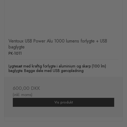
Ventoux USB Power Alu 1000 lumens forlygte + USB
baglygte
PK-1011
Lygtesæt med kraftig forlygte i aluminium og skarp (100 lm)
baglygte. Begge dele med USB genopladning
600,00 DKK
(inkl. moms)
Vis produkt