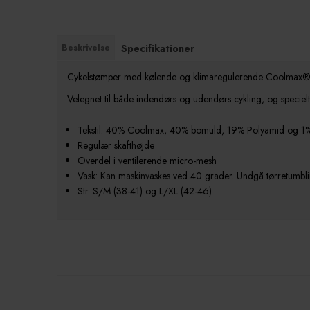
Beskrivelse
Specifikationer
Cykelstømper med kølende og klimaregulerende Coolmax®. Fa
Velegnet til både indendørs og udendørs cykling, og speciel
Tekstil: 40% Coolmax, 40% bomuld, 19% Polyamid og 1
Regulær skafthøjde
Overdel i ventilerende micro-mesh
Vask: Kan maskinvaskes ved 40 grader. Undgå tørretumbl
Str. S/M (38-41) og L/XL (42-46)