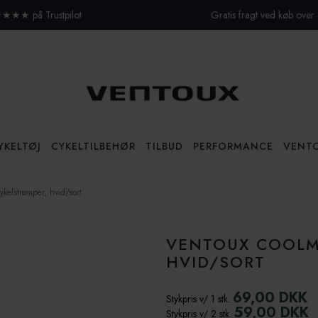
★★★ på Trustpilot
Gratis fragt ved køb over
YKELTØJ
CYKELTILBEHØR
TILBUD
PERFORMANCE
VENT
kelstrømper, hvid/sort
Lag-på-lag-guiden – Såda
Cykelbukser
Cykelrygsække
Pakketilbud
cykeltur
Om Ventoux
Cykeltrøjer
Flaskeholdere
Køb flere - Spar mere
Kontakt os
Beklædning
VENTOUX COOLM
Jakker og veste
Outlet
HVID/SORT
Svedundertøj
Merinould eller syntetisk
69,00 DKK
Stykpris v/ 1 stk.
59,00 DKK
Stykpris v/ 2 stk.