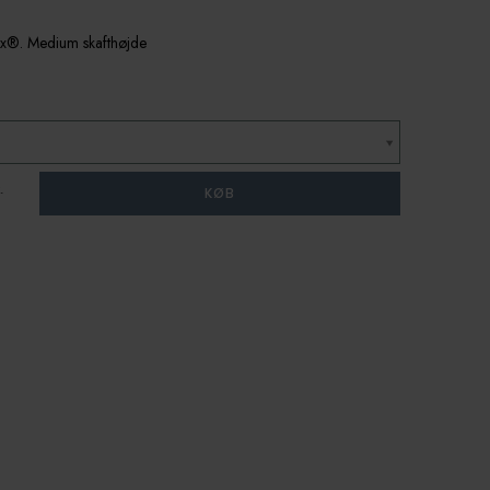
x®. Medium skafthøjde
.
KØB