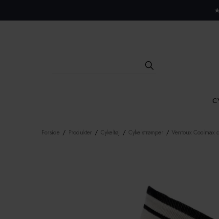
Close menu
★
C
Forside
/
Produkter
/
Cykeltøj
/
Cykelstrømper
/
Ventoux Coolmax cy