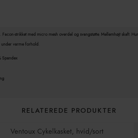
con-strikket med micro mesh overdel og svangstøtte. Mellemhøjt skaft. Hurt
t under varme forhold.
% Spandex
ing
RELATEREDE PRODUKTER
Ventoux Cykelkasket, hvid/sort