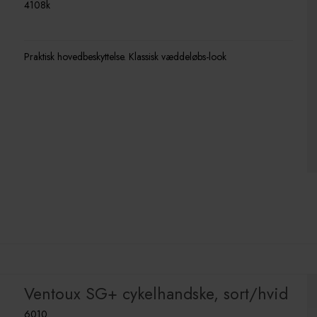
4108k
Praktisk hovedbeskyttelse. Klassisk væddeløbs-look
Ventoux SG+ cykelhandske, sort/hvid
6010