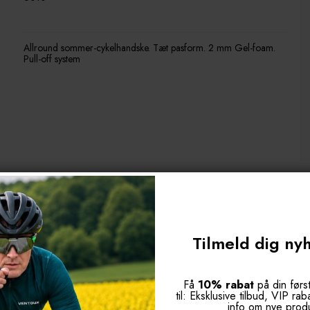
Allround sommer-cykelhandske. Tæt pasform. 2 mm Gel-foam.
Pull-off system
Tilmeld dig ny
ER HAR KØBT DETTE PRODUKT HAR 
Få
10% rabat
på din førs
til: Eksklusive tilbud, VIP ra
info om nye prod