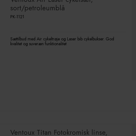
sort/petroleumblå
PK-1121
Sættilbud med Air cykeltrøje og Laser bib cykelbukser. God
kvalitet og suveræn funktionalitet
Ventoux Titan Fotokromisk linse,