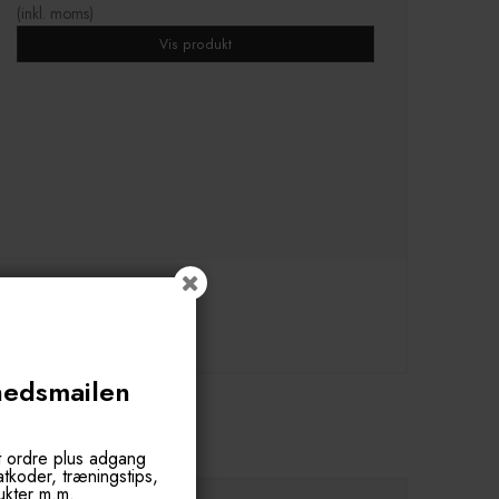
(inkl. moms)
Vis produkt
hedsmailen
OGSÅ KØBT
t ordre plus adgang
batkoder, træningstips,
ukter m.m.