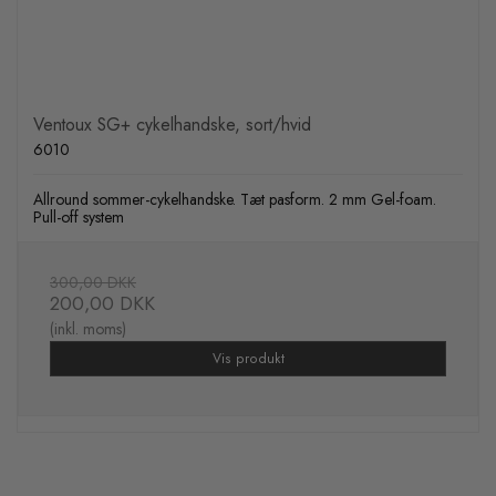
Ventoux SG+ cykelhandske, sort/hvid
6010
Allround sommer-cykelhandske. Tæt pasform. 2 mm Gel-foam.
Pull-off system
300,00 DKK
200,00 DKK
(inkl. moms)
Vis produkt