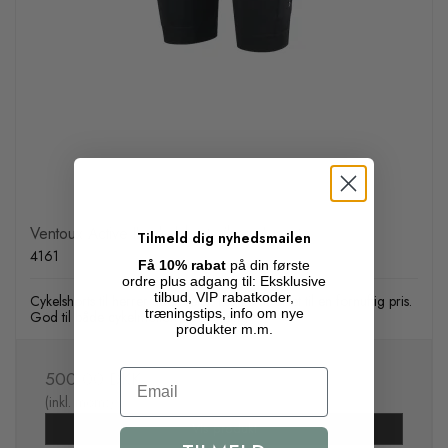
Ventoux Active II cykelshorts (herre), sort
Tilmeld dig nyhedsmailen
4161
Få 10% rabat
på din første
ordre plus adgang til: Eksklusive
tilbud, VIP rabatkoder,
Cykelshorts til herrer uden seler. Lækker kvalitet til en fornuftig pris.
træningstips, info om nye
God til både cykelmotion og spinning
produkter m.m.
500,00 DKK
Email
(inkl. moms)
Vis produkt