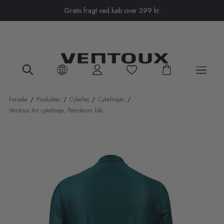
Close menu
Gratis fragt ved køb over 399 kr.
Forside
/
Produkter
/
Cykeltøj
/
Cykeltrøjer
/
Ventoux Air cykeltrøje, Petroleum blå