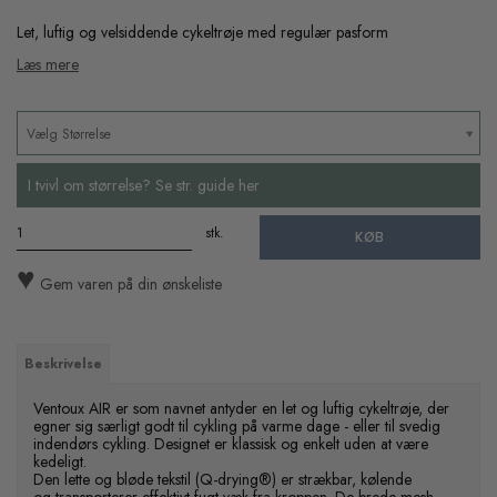
Let, luftig og velsiddende cykeltrøje med regulær pasform
Læs mere
Vælg Størrelse
I tvivl om størrelse? Se str. guide her
stk.
KØB
♥
Gem varen på din ønskeliste
Beskrivelse
Ventoux AIR er som navnet antyder en let og luftig cykeltrøje, der
egner sig særligt godt til cykling på varme dage - eller til svedig
indendørs cykling. Designet er klassisk og enkelt uden at være
kedeligt.
Den lette og bløde tekstil (Q-drying®) er strækbar, kølende