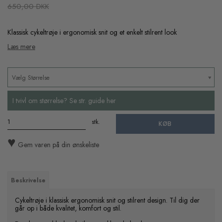
650,00 DKK
Klassisk cykeltrøje i ergonomisk snit og et enkelt stilrent look
Læs mere
Vælg Størrelse
I tvivl om størrelse? Se str. guide her
stk.
KØB
♥
Gem varen på din ønskeliste
Beskrivelse
Cykeltrøje i klassisk ergonomisk snit og stilrent design. Til dig der
går op i både kvalitet, komfort og stil.