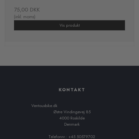
75,00 DKK
(inkl. moms)
Vis produkt
KONTAKT
Ventouxbike.dk
Østre Vindingevej 85
4000 Roskilde
Denmark
Telefonnr.: +45 50579702