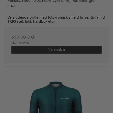
Ventoux Hero Fotochrome cykelbrille, Mat metal grøn
8041
Velsiddende brille med fotokromisk shield-linse. Grilamid
TR90 stel. Inkl. hardbox etui
650,00 DKK
(inkl. moms)
Vis produkt