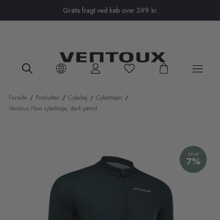
Close menu
Gratis fragt ved køb over 399 kr.
Forside
/
Produkter
/
Cykeltøj
/
Cykeltrøjer
/
Ventoux Flow cykeltrøje, dark petrol
SPAR
7%