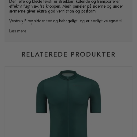
Den lette og bløde tekstil er strækbar, kølende og transporterer
effektivt fugt væk fra kroppen. Mesh paneler på siderne og under
ærmerne giver ekstra god ventilation og pasform.
Ventoux Flow sidder tæt og behageligt, og er særligt velegnet til
varme forhold.
Læs mere
Features:
90% polyester og 10% elastane (160 GSM)
Mesh-paneler for optimal ventilation
RELATEREDE PRODUKTER
Hel gennemgående "skjult" YKK lynlås
Lynlåsparkering ved krave
3 åbne baglommer
1 skjult lynlåslomme i siden til værdisagerne
Tætsiddende ærmer (mellemlange)
Silikone-bånd langs trøjekanten
Synlig refleks under midterste baglomme
Vaskes ved 30 grader - ingen tørretumbling.