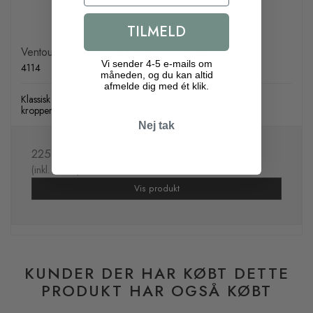
TILMELD
Ventoux Dry & Cool baselayer svedtrøje, sort
Vi sender 4-5 e-mails om
4114
måneden, og du kan altid
afmelde dig med ét klik.
Klassisk Mesh cykelundertrøje. Svedtransporterende. Holder
kroppen tør
Nej tak
225,00 DKK
(inkl. moms)
Vis produkt
KUNDER DER HAR KØBT DETTE
PRODUKT HAR OGSÅ KØBT