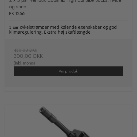
2 x 3 par Ventoux Coolmax High Cut Bike Socks, hvide
og sorte
PK-1256
3 par
cykelstrømper med kølende egenskaber og god
klimaregulering. Ekstra høj skaftlængde
450,00 DKK
300,00 DKK
(inkl. moms)
Vis produkt