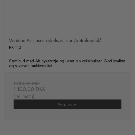
Ventoux Air Laser cykelsæt, sort/petroleumblå
PK-1121
Sættilbud med Air cykeltrøje og Laser bib cykelbukser. God kvalitet
og suveræn funktionalitet
1.400,00 DKK
1.100,00 DKK
(inkl. moms)
Vis produkt