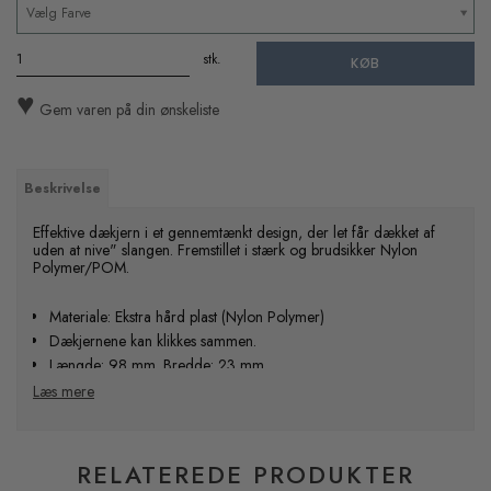
Vælg Farve
stk.
KØB
♥
Gem varen på din ønskeliste
Beskrivelse
Effektive dækjern i et gennemtænkt design, der let får dækket af
uden at nive" slangen. Fremstillet i stærk og brudsikker Nylon
Polymer/POM.
Materiale: Ekstra hård plast (Nylon Polymer)
Dækjernene kan klikkes sammen.
Længde: 98 mm. Bredde: 23 mm
Læs mere
1 sæt består af 3 dækjern. Vælg mellem sæt i forskellige farver
RELATEREDE PRODUKTER