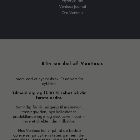
Nyhedsmail
Ventoux Journal
Om Ventoux
Bliv en del af Ventoux
Mere end et nyhedsbrev. Et univers for
cyklister.
Tilmeld dig og få 10 % rabat på din
første ordre.
Samtidig får du adgang til inspiration,
træningsviden, nye kollektioner,
produktlanceringer og eksklusive tilbud –
leveret direkte i din indbakke.
Hos Ventoux tror vi på, at de bedste
oplevelser på cyklen skabes gennem den
rette viden, det rigtige udstyr og lysten til at