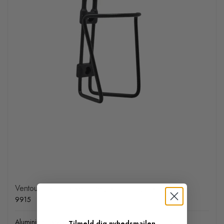
Ventoux Basic flaskeholder, aluminium, mat sort
9915
Aluminium flaskeholder. Godt flaskegreb. Mat sort finish
Tilmeld dig nyhedsmailen