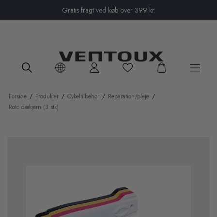
Close menu
Gratis fragt ved køb over 399 kr.
Forside
/
Produkter
/
Cykeltilbehør
/
Reparation/pleje
/
Roto dækjern (3 stk)