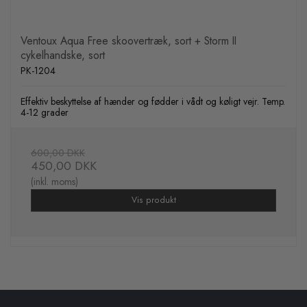
Ventoux Aqua Free skoovertræk, sort + Storm II
cykelhandske, sort
PK-1204
Effektiv beskyttelse af hænder og fødder i vådt og køligt vejr. Temp.
4-12 grader
600,00 DKK
450,00 DKK
(inkl. moms)
Vis produkt