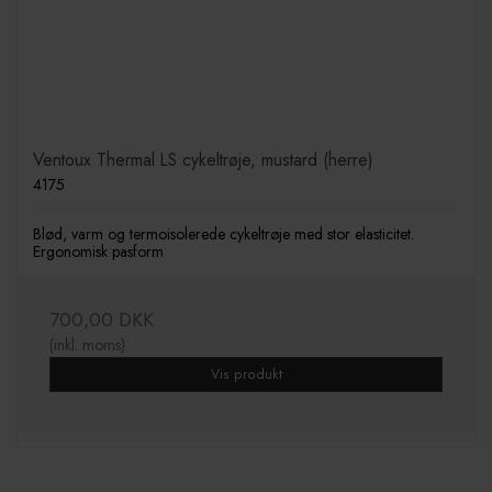
Ventoux Thermal LS cykeltrøje, mustard (herre)
4175
Blød, varm og termoisolerede cykeltrøje med stor elasticitet.
Ergonomisk pasform
700,00 DKK
(inkl. moms)
Vis produkt