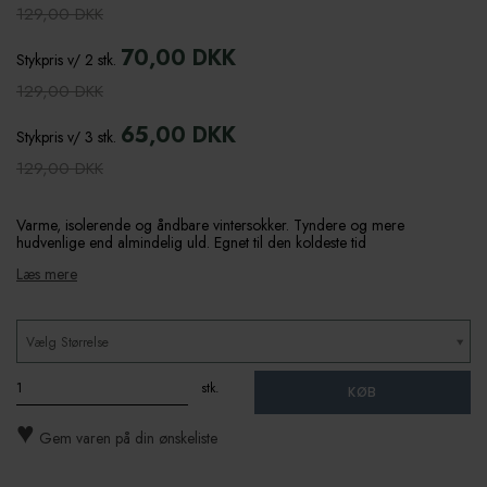
129,00 DKK
70,00 DKK
Stykpris v/ 2 stk.
129,00 DKK
65,00 DKK
Stykpris v/ 3 stk.
129,00 DKK
Varme, isolerende og åndbare vintersokker. Tyndere og mere
hudvenlige end almindelig uld. Egnet til den koldeste tid
Læs mere
Vælg Størrelse
stk.
KØB
♥
Gem varen på din ønskeliste