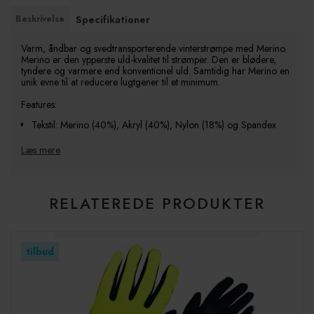
Beskrivelse
Specifikationer
Varm, åndbar og svedtransporterende vinterstrømpe med Merino.
Merino er den ypperste uld-kvalitet til strømper. Den er blødere,
tyndere og varmere end konventionel uld. Samtidig har Merino en
unik evne til at reducere lugtgener til et minimum.
Features:
Tekstil: Merino (40%), Akryl (40%), Nylon (18%) og Spandex
(2%)
Læs mere
Ekstra langt elastisk skaft
Kraftigere strik under sål for ekstra varme og holdbarhed
Forstærkninger ved tæerne
RELATEREDE PRODUKTER
Farve: Grå
Vask: Kryber kun lidt og kan maskinvaskes ved 30 grader. Ingen
tørretumbling
tilbud