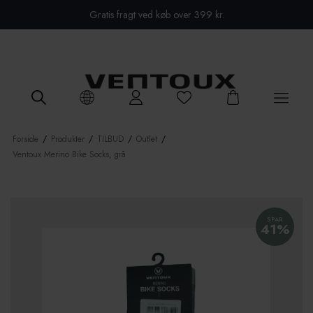
Close menu
Gratis fragt ved køb over 399 kr.
Forside
/
Produkter
/
TILBUD
/
Outlet
/
Ventoux Merino Bike Socks, grå
SPAR
41%