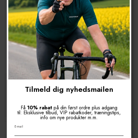
Ventoux Laser bib X cykelbukser, sort
4154
Anatomisk og effektiv cykelbuks med laserskårne seler og
buksekanter. HP Paris top-level pude
900,00 DKK
Tilmeld dig nyhedsmailen
(inkl. moms)
Vis produkt
Få
10% rabat
på din først ordre plus adgang
til: Eksklusive tilbud, VIP rabatkoder, træningstips,
info om nye produkter m.m.
E-mail