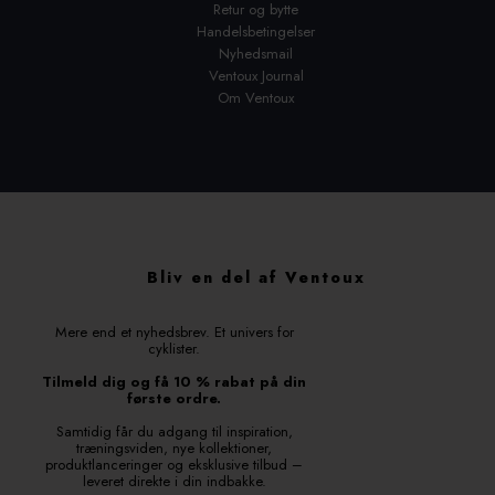
Retur og bytte
Handelsbetingelser
Nyhedsmail
Ventoux Journal
Om Ventoux
Bliv en del af Ventoux
Mere end et nyhedsbrev. Et univers for
cyklister.
Tilmeld dig og få 10 % rabat på din
første ordre.
Samtidig får du adgang til inspiration,
træningsviden, nye kollektioner,
produktlanceringer og eksklusive tilbud –
leveret direkte i din indbakke.