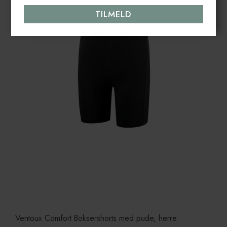
Ventoux Comfort Boksershorts med pude, herre