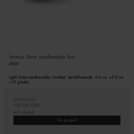
Ventoux Storm cykelhandske Sort
6007
Light vintercykelhandske. Vindtæt. Vandafvisende. Fra ca. +5 til ca.
+15 grader.
279,00 DKK
139,00 DKK
(inkl. moms)
Vis produkt