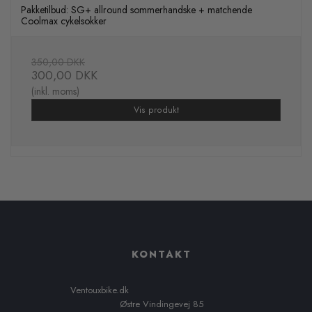
Pakketilbud: SG+ allround sommerhandske + matchende
Coolmax cykelsokker
350,00 DKK
300,00 DKK
(inkl. moms)
Vis produkt
KONTAKT
Ventouxbike.dk
Østre Vindingevej 85