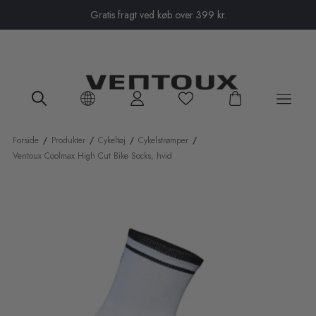
Close menu
Gratis fragt ved køb over 399 kr.
Forside
/
Produkter
/
Cykeltøj
/
Cykelstrømper
/
Ventoux Coolmax High Cut Bike Socks, hvid