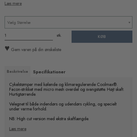
Læs mere
Vælg Størrelse
stk.
KØB
♥
Gem varen på din ønskeliste
Beskrivelse
Specifikationer
Cykelstømper med kølende og klimaregulerende Coolmax®.
Facon-strikket med micro mesh overdel og svangstøtte. Højt skaft.
Hurtigtørrende.
Velegnet til både indendørs og udendørs cykling, og specielt
under varme forhold.
NB: High cut version med ekstra skaftlængde.
Læs mere
Tekstil: 40% Coolmax, 40% bomuld, 19% Polyamid og 1%