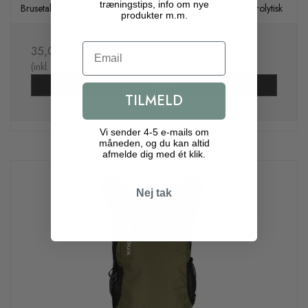
træningstips, info om nye
Brusetabletter til drikkeflasken. Modvirker dehydrering. Elektrolytisk
produkter m.m.
Email
35,00 DKK
(inkl. moms)
Vis produkt
TILMELD
Vi sender 4-5 e-mails om
måneden, og du kan altid
afmelde dig med ét klik.
Nej tak