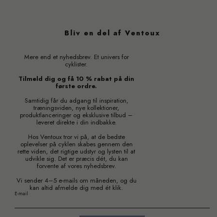
Bliv en del af Ventoux
Mere end et nyhedsbrev. Et univers for
cyklister.
Tilmeld dig og få 10 % rabat på din
første ordre.
Samtidig får du adgang til inspiration,
træningsviden, nye kollektioner,
produktlanceringer og eksklusive tilbud –
leveret direkte i din indbakke.
Hos Ventoux tror vi på, at de bedste
oplevelser på cyklen skabes gennem den
rette viden, det rigtige udstyr og lysten til at
udvikle sig. Det er præcis dét, du kan
forvente af vores nyhedsbrev.
Vi sender 4–5 e-mails om måneden, og du
kan altid afmelde dig med ét klik.
E-mail