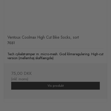
Ventoux Coolmax High Cut Bike Socks, sort
7031
Tech cykelstrømper m. micro-mesh. God klimaregulering. High-cut
version (mellemhøj skaftlængde)
75,00 DKK
(inkl. moms)
Vis produkt