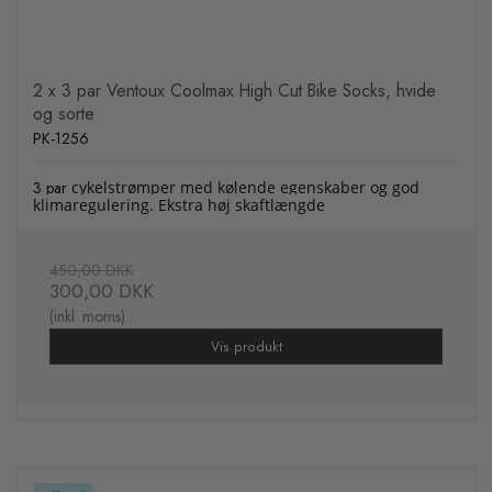
2 x 3 par Ventoux Coolmax High Cut Bike Socks, hvide
og sorte
PK-1256
3 par
cykelstrømper med kølende egenskaber og god
klimaregulering. Ekstra høj skaftlængde
450,00 DKK
300,00 DKK
(inkl. moms)
Vis produkt