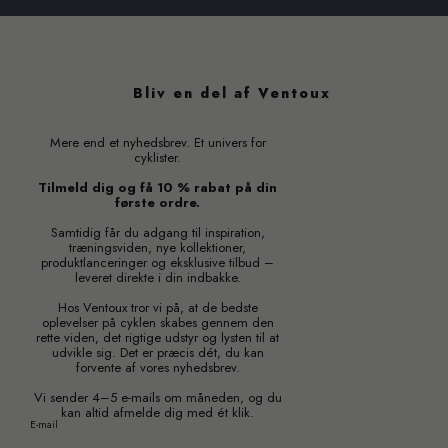
Bliv en del af Ventoux
Mere end et nyhedsbrev. Et univers for
cyklister.
Tilmeld dig og få 10 % rabat på din
første ordre.
Samtidig får du adgang til inspiration,
træningsviden, nye kollektioner,
produktlanceringer og eksklusive tilbud –
leveret direkte i din indbakke.
Hos Ventoux tror vi på, at de bedste
oplevelser på cyklen skabes gennem den
rette viden, det rigtige udstyr og lysten til at
udvikle sig. Det er præcis dét, du kan
forvente af vores nyhedsbrev.
Vi sender 4–5 e-mails om måneden, og du
kan altid afmelde dig med ét klik.
E-mail