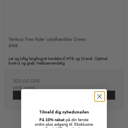
Ventoux Free Rider cykelhandske Green
6105
Let og luftig langfingret handske til MTB og Gravel. Optimal
kontrol og greb. Helårsanvendelig
300,00 DKK
(ekskl. moms)
Vis produkt
Tilmeld dig nyhedsmailen
Få 10% rabat
på din første
ordre plus adgang til: Eksklusive