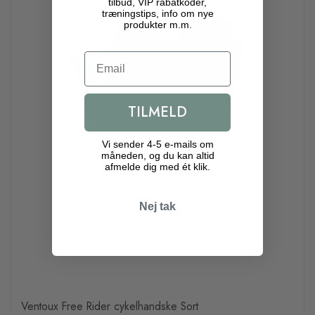
tilbud, VIP rabatkoder,
træningstips, info om nye
produkter m.m.
Email
TILMELD
Vi sender 4-5 e-mails om
måneden, og du kan altid
afmelde dig med ét klik.
Nej tak
Ventoux Free Rider cykelhandske Sort